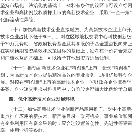
坚持市场化、法治化的基础上，省和有条件的设区市可设立纾
术企业和高比例股权质押上市的高新技术企业，采取“一企一策
化解流动性风险。
（十）加快高新技术企业直接融资。为高新技术企业上市开
技术企业占比不低于
80%
。。对在区域股权交易中心科技创新板
予
30
万元资助。省政府投资基金及其参股的子基金重点投向未
在实现预期投资绩效和政策目标的基础上，经考核评价符合规
和门槛收益的基础上，可以给予其他出资方适当让利。
（十一）推动高新技术企业在“科创板”上市。聚焦“科创板
划，为高新技术企业提供精准高效的专业服务，助推优质科创企
展。对拟在“科创板”上市的高新技术企业，省财政在企业取得
备案、企业递交申报材料进程中，分阶段逐渐加大比例给予总
四、优化高新技术企业发展环境
（十二）加快高新技术企业创新产品应用推广。对中小高新
重点推广应用的新技术、新产品目录，政府机关、事业单位和
有企业利用国有资金采购时，应合理设置首创性、先进性等评
率、使用业绩等条款。