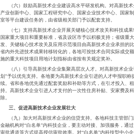
（六）鼓励高新技术企业建设高水平研发机构。对高新技术
产业创新中心、国家工程研究中心、国家企业技术中心、国家
室等平台建设任务的，由省级相关部门予以配套支持。
（七）支持高新技术企业开展关键核心技术攻关和科技成果
国家重大项目和重要标准，省及设区市予以积极支持；省级重
发、关键核心技术攻关及应用示范项目由高新技术企业承担的
省内外先进技术成果转移转化的，各地可按技术合同实际成交
施的重大科技项目用地计划指标由省按有关规定奖补。
（八）引导高新技术企业集聚高层次人才。对高新技术企业
划”予以优先支持。各地要为高新技术企业引进的人才申报职称
续。省和各地优先通过配套奖励和补助等方式，在引才投入、
持。高新技术企业引进人才支付的一次性住房补贴、安家费及
除。
三、促进高新技术企业发展壮大
（九）加大对高新技术企业的信贷支持。各地科技主管部门
金融机构对“白名单”内科技企业，要主动对接、加强服务，通
审批通道等方式提高授信审批效率。对“白名单”内科技型中小