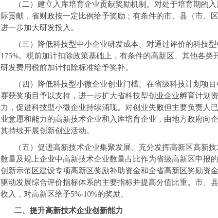
（二）建立入库培育企业贡献奖励机制。对处于培育期的入
际贡献，省财政按一定比例给予奖励；有条件的市、县（市、
进一步加大研发投入。
（三）降低科技型中小企业研发成本。对通过评价的科技型
175%
。税前加计扣除政策基础上，有条件的高新区、其他各类
研发费用税前加计扣除标准给予奖补。
（四）降低科技型小微企业创业门槛。在省级科技计划项目
赛获奖项目予以支持，进一步扩大省科技型创业企业孵育计划
力，促进科技型小微企业持续涌现。对创业失败但主要负责人
业意愿和能力的高新技术企业和入库培育企业，由地方政府向
其持续开展创新创业活动。
（五）促进高新技术企业集聚发展。充分发挥高新区高新技
数量及规上企业中高新技术企业数量占比作为省级高新区申报
创新示范区建设专项高新区奖励补助资金和全省高新区奖励资
驱动发展综合评价指标体系的主要指标并提高分值比重。市、
收入，对高新区给予
5%-10%
的奖励。
二、提升高新技术企业创新能力