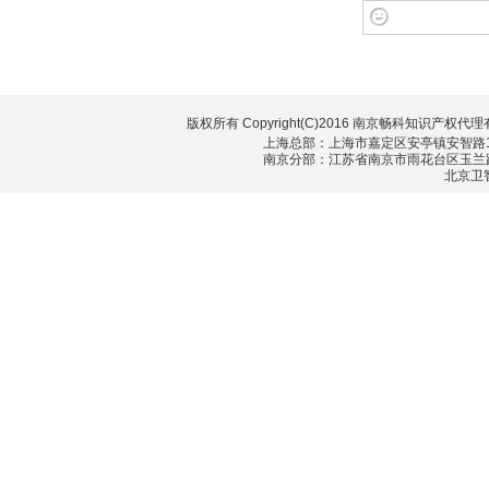
版权所有 Copyright(C)2016 南京畅科知识产权代
上海总部：上海市嘉定区安亭镇安智路155号
南京分部：江苏省南京市雨花台区玉兰路99号
北京卫智畅科