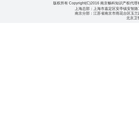
版权所有 Copyright(C)2016 南京畅科知识产权代
上海总部：上海市嘉定区安亭镇安智路155号
南京分部：江苏省南京市雨花台区玉兰路99号
北京卫智畅科