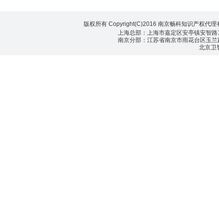
版权所有 Copyright(C)2016 南京畅科知识产权代
上海总部：上海市嘉定区安亭镇安智路155号
南京分部：江苏省南京市雨花台区玉兰路99号
北京卫智畅科