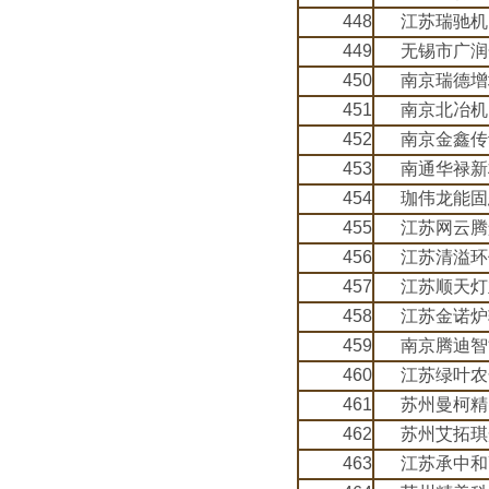
448
江苏瑞驰机
449
无锡市广润
450
南京瑞德增
451
南京北冶机
452
南京金鑫传
453
南通华禄新
454
珈伟龙能固
455
江苏网云腾
456
江苏清溢环
457
江苏顺天灯
458
江苏金诺炉
459
南京腾迪智
460
江苏绿叶农
461
苏州曼柯精
462
苏州艾拓琪
463
江苏承中和