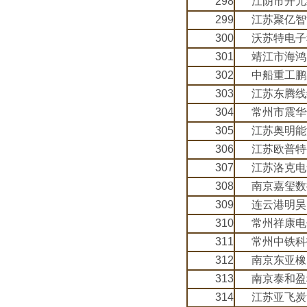
298
江阴市开元
299
江苏聚亿智
300
沃苏特电子
301
靖江市海鸿
302
中船重工鹏
303
江苏东腾线
304
常州市震华
305
江苏奥明能
306
江苏欧普特
307
江苏洛克电
308
南京嘉玺数
309
连云港明昊
310
常州祥康电
311
常州中铁科
312
南京东亚橡
313
南京泰和盈
314
江苏亚飞炭