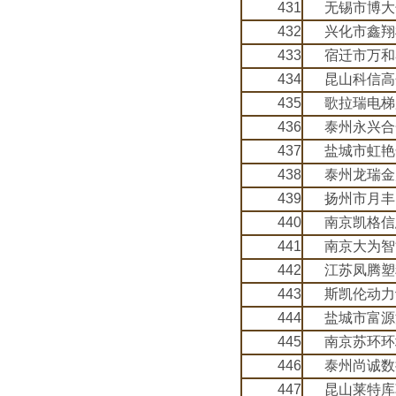
431
无锡市博大
432
兴化市鑫翔
433
宿迁市万和
434
昆山科信高
435
歌拉瑞电梯
436
泰州永兴合
437
盐城市虹艳
438
泰州龙瑞金
439
扬州市月丰
440
南京凯格信
441
南京大为智
442
江苏凤腾塑
443
斯凯伦动力
444
盐城市富源
445
南京苏环环
446
泰州尚诚数
447
昆山莱特库