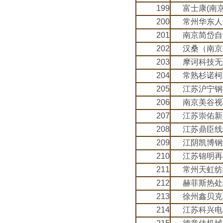
199
富士康(南
200
常州华东人
201
南京简岱自
202
汉桑（南京
203
摩诃科技无
204
常熟杉诺柯
205
江苏沪宁钢
206
南京美谷视
207
江苏崇佑新
208
江苏鼎臣线
209
江阴凯博钢
210
江苏锦明再
211
常州天虹纺
212
赫菲斯热处
213
徐州鑫贝克
214
江苏科兴电