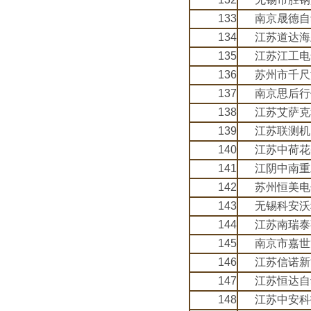
133
南京晟德自
134
江苏道达海
135
江苏江工电
136
苏州市千尺
137
南京思后行
138
江苏艾萨克
139
江苏联测机
140
江苏中荷花
141
江阴中南重
142
苏州恒美电
143
无锡科安沃
144
江苏南瑞泰
145
南京市嘉世
146
江苏信诺新
147
江苏恒达自
148
江苏中安科