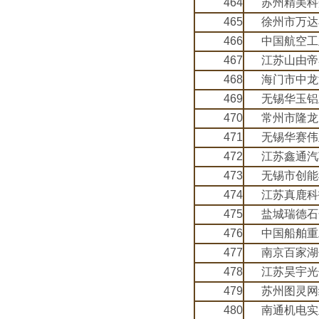
464
苏州精美科
465
徐州市万达
466
中国航空工
467
江苏山由帝
468
海门市中龙
469
无锡华玉铝
470
常州市隆龙
471
无锡华赛伟
472
江苏鑫通汽
473
无锡市创能
474
江苏真鹿科
475
盐城瑞德石
476
中国船舶重
477
南京百家湖
478
江苏昊宇光
479
苏州图灵网
480
南通机电实