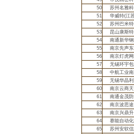
50
苏州名雅科
51
华威特(江
52
苏州巴米特
53
昆山康斯特
54
南通新华钢
55
南京先声东
56
南京灯虎网
57
无锡环宇包
58
中航工业南
59
无锡华晶利
60
南京云商天
61
南通金茂防
62
南京波思途
63
南京兴鼎升
64
赛能自动化
65
苏州安软信