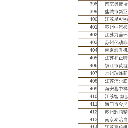
398
南京奥捷墙
399
盐城市新亚
400
江苏星A包
401
苏州中汽检
402
江苏力鼎环
403
苏州亿动非
404
南京箬升机
405
江苏和正特
406
镇江市黄墟
407
常州瑞峰新
408
江苏沛尔膜
409
海安县中祥
410
江苏智临电
411
海门市金昊
412
苏州辉腾精
413
南京泰治自
414
江苏泰信机