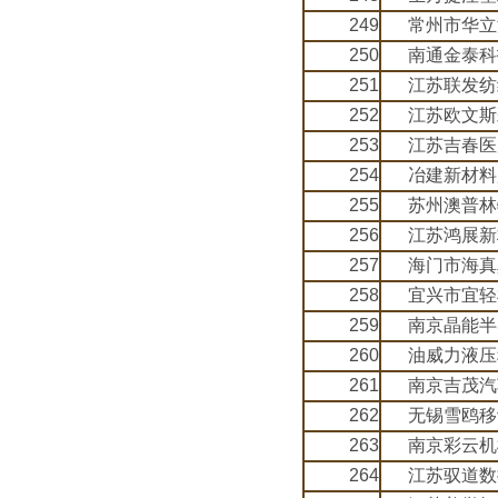
249
常州市华立
250
南通金泰科
251
江苏联发纺
252
江苏欧文斯
253
江苏吉春医
254
冶建新材料
255
苏州澳普林
256
江苏鸿展新
257
海门市海真
258
宜兴市宜轻
259
南京晶能半
260
油威力液压
261
南京吉茂汽
262
无锡雪鸥移
263
南京彩云机
264
江苏驭道数