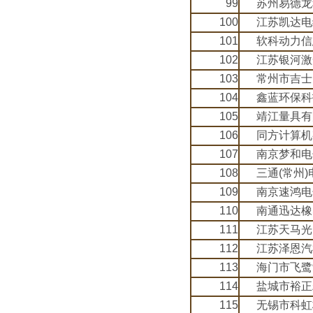
99
苏州易德龙
100
江苏凯达电
101
软科动力信
102
江苏银河激
103
常州市吉士
104
鑫蓝环保科
105
靖江量具有
106
同方计算机
107
南京梦和电
108
三通(常州
109
南京速鸿电
110
南通迅达橡
111
江苏天马光
112
江苏泽恩汽
113
海门市飞鹭
114
盐城市裕正
115
无锡市科虹