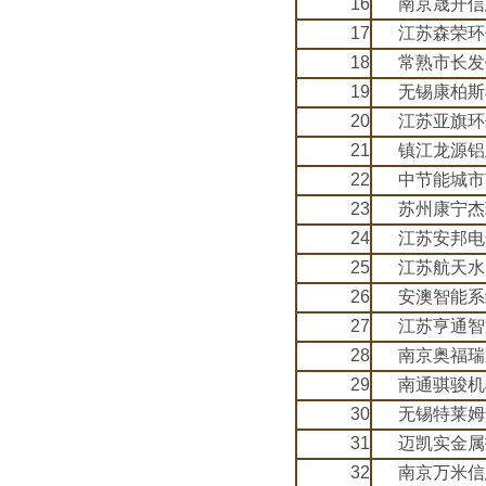
16
南京晟开信
17
江苏森荣环
18
常熟市长发
19
无锡康柏斯
20
江苏亚旗环
21
镇江龙源铝
22
中节能城市
23
苏州康宁杰
24
江苏安邦电
25
江苏航天水
26
安澳智能系
27
江苏亨通智
28
南京奥福瑞
29
南通骐骏机
30
无锡特莱姆
31
迈凯实金属
32
南京万米信