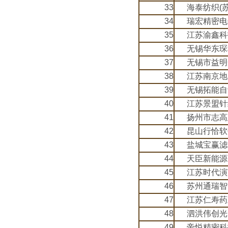
33
海泰纺织(
34
瑞宏精密电
35
江苏渝鑫科
36
无锡华东琛
37
无锡市益明
38
江苏南京地
39
无锡拓能自
40
江苏景盟针
41
扬州市志高
42
昆山行恰软
43
盐城宝赢滤
44
天臣新能源
45
江苏时代演
46
苏州通瑞智
47
江苏仁寿药
48
泗洪伟创光
49
帝悦精密科