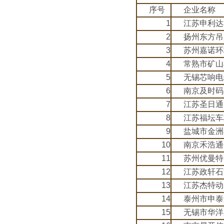
序号
企业名称
1
江苏申利达
2
扬州东方吊
3
苏州嘉诺环
4
常熟市矿山
5
无锡芯响电
6
南京及时码
7
江苏圣日通
8
江苏福坛车
9
盐城市金洲
10
南京禾浩通
11
苏州优曼特
12
江苏政轩石
13
江苏杰特动
14
泰州市申泰
15
无锡市华洋