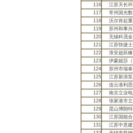
116
江苏天长环
117
常州国光数
118
沃尔肯起重
119
苏州和事兴
120
无锡科茂金
121
江苏快捷士
122
淮安超跃橡
123
伊蒙妮莎（
124
苏州市瑞泰
125
江苏新浪泵
126
连云港利思
127
南京立业电
128
张家港市立
129
昆山博朗特
130
江苏国能合
131
江苏中意建
132
无锡市胜钢