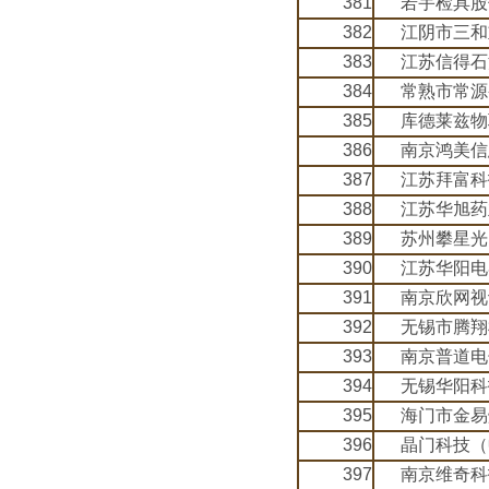
381
若宇检具股
382
江阴市三和
383
江苏信得石
384
常熟市常源
385
库德莱兹物
386
南京鸿美信
387
江苏拜富科
388
江苏华旭药
389
苏州攀星光
390
江苏华阳电
391
南京欣网视
392
无锡市腾翔
393
南京普道电
394
无锡华阳科
395
海门市金易
396
晶门科技（
397
南京维奇科