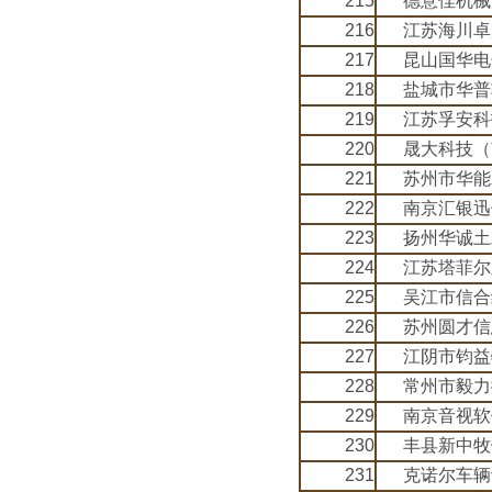
215
德意佳机械
216
江苏海川卓
217
昆山国华电
218
盐城市华普
219
江苏孚安科
220
晟大科技（
221
苏州市华能
222
南京汇银迅
223
扬州华诚土
224
江苏塔菲尔
225
吴江市信合
226
苏州圆才信
227
江阴市钧益
228
常州市毅力
229
南京音视软
230
丰县新中牧
231
克诺尔车辆