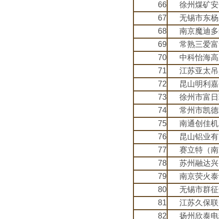
66
徐州煤矿安
67
无锡市东杨
68
南京魔迪多
69
常熟三爱富
70
中科怡海高
71
江苏亚太吊
72
昆山明利嘉
73
徐州市富日
74
常州市凯德
75
南通创佳机
76
昆山铝业有
77
赛立特（南
78
苏州融达兴
79
南京荧火泰
80
无锡市群征
81
江苏久保联
82
扬州欣泰电