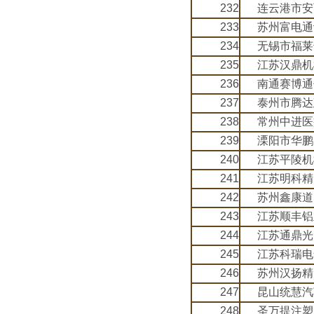
232
连云港市安
233
苏州富电通
234
无锡市福莱
235
江苏汉鼎机
236
南通赛博通
237
泰州市腾达
238
常州中进医
239
溧阳市华鹏
240
江苏平陵机
241
江苏明科精
242
苏州鑫康道
243
江苏顺丰铝
244
江苏通鼎光
245
江苏科瑞电
246
苏州汉扬精
247
昆山统慧汽
248
圣万提注塑