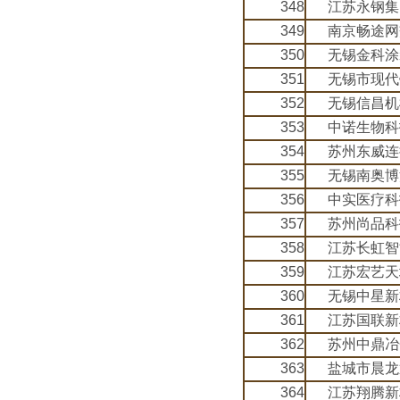
348
江苏永钢集
349
南京畅途网
350
无锡金科涂
351
无锡市现代
352
无锡信昌机
353
中诺生物科
354
苏州东威连
355
无锡南奥博
356
中实医疗科
357
苏州尚品科
358
江苏长虹智
359
江苏宏艺天
360
无锡中星新
361
江苏国联新
362
苏州中鼎冶
363
盐城市晨龙
364
江苏翔腾新