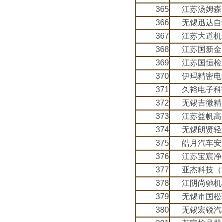
365
江苏汤姆森
366
无锡迅达自
367
江苏大道机
368
江苏国新金
369
江苏国恒检
370
伊玛精密电
371
久裕电子科
372
无锡吉微精
373
江苏益帆高
374
无锡朗贤轻
375
皓月汽车安
376
江苏宝宸净
377
亚杰科技（
378
江阴尚驰机
379
无锡市国松
380
无锡宏锐汽