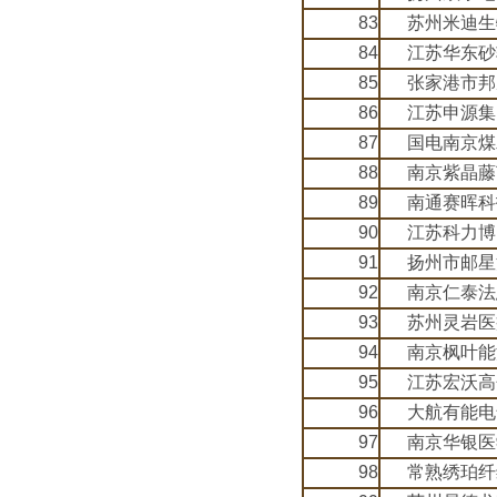
83
苏州米迪生
84
江苏华东砂
85
张家港市邦
86
江苏申源集
87
国电南京煤
88
南京紫晶藤
89
南通赛晖科
90
江苏科力博
91
扬州市邮星
92
南京仁泰法
93
苏州灵岩医
94
南京枫叶能
95
江苏宏沃高
96
大航有能电
97
南京华银医
98
常熟绣珀纤