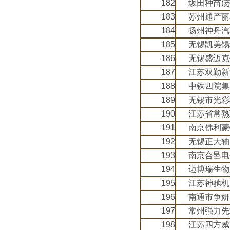
182
坂田种苗(
183
苏州通产丽
184
扬州神舟汽
185
无锡凯美锡
186
无锡盛迈克
187
江苏双勤新
188
中铁四院集
189
无锡市光彩
190
江苏省常熟
191
南京佛利蒙
192
无锡正大轴
193
南京合邑电
194
迈博瑞生物
195
江苏神驰机
196
南通市争妍
197
常州强力先
198
江苏四方威