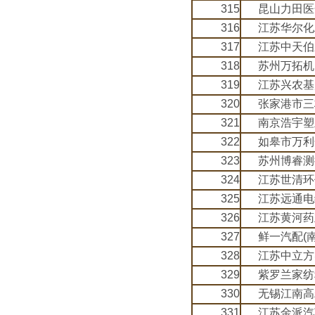
315
昆山力田医
316
江苏华尔化
317
江苏中天伯
318
苏州万拓机
319
江苏兴农基
320
张家港市三
321
南京浩宇塑
322
如皋市万利
323
苏州博睿测
324
江苏世清环
325
江苏远通电
326
江苏黄河药
327
鲜一汽配(
328
江苏中立方
329
紫罗兰家纺
330
无锡江南高
331
江苏金派汽