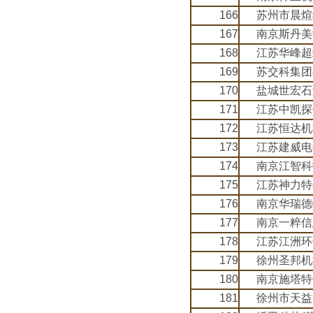
166
苏州市晨煊
167
南京斯丹美
168
江苏华峰超
169
苏交科集团
170
盐城世宏石
171
江苏中凯探
172
江苏恒达机
173
江苏建威电
174
南京江智科
175
江苏神力特
176
南京华瑞德
177
南京一粹信
178
江苏江洲环
179
徐州圣邦机
180
南京施塔特
181
徐州市天益