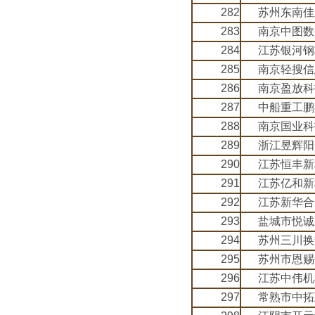
282
苏州东南佳
283
南京中图数
284
江苏银河钢
285
南京轻搜信
286
南京盈放科
287
中船重工鹏
288
南京国业科
289
浙江昱辉阳
290
江苏恒丰新
291
江苏亿和新
292
江苏新华合
293
盐城市悦诚
294
苏州三川换
295
苏州市恩赐
296
江苏中伟机
297
常熟市中拓